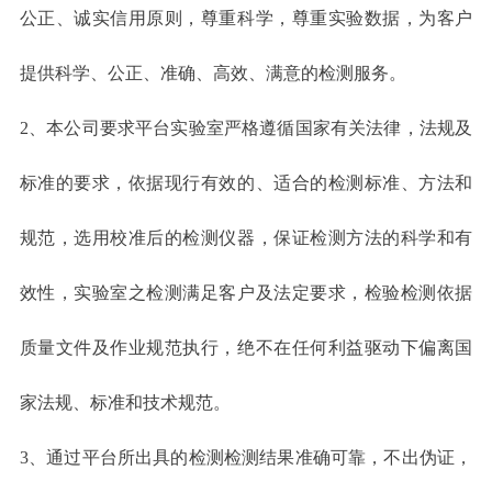
公正、诚实信用原则，尊重科学，尊重实验数据，为客户
提供科学、公正、准确、高效、满意的检测服务。
2、本公司要求平台实验室严格遵循国家有关法律，法规及
标准的要求，依据现行有效的、适合的检测标准、方法和
规范，选用校准后的检测仪器，保证检测方法的科学和有
效性，实验室之检测满足客户及法定要求，检验检测依据
质量文件及作业规范执行，绝不在任何利益驱动下偏离国
家法规、标准和技术规范。
3、通过平台所出具的检测检测结果准确可靠，不出伪证，