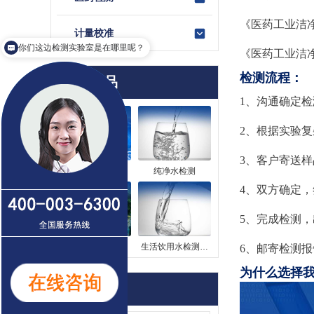
《医药工业洁净室
你们这边检测实验室是在哪里呢？
计量校准
检测产品需要多长时间？
《医药工业洁净室
检测流程：
推荐产品
1、沟通确定
2、根据实验
3、客户寄送
自来水检测
纯净水检测
4、双方确定
5、完成检测
山泉水检测
生活饮用水检测…
6、邮寄检测
为什么选择
联系我们