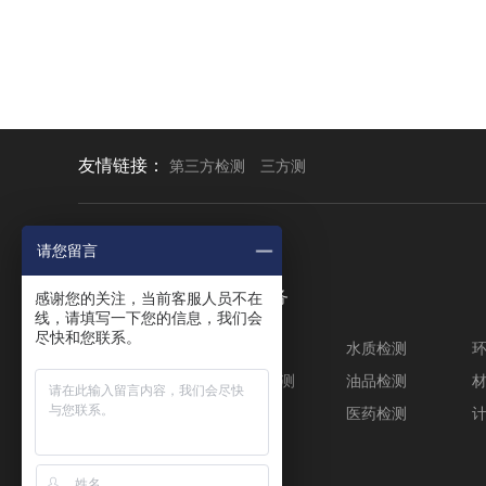
友情链接：
第三方检测
三方测
请您留言
关于我们
检测服务
感谢您的关注，当前客服人员不在
线，请填写一下您的信息，我们会
尽快和您联系。
公司简介
食品检测
水质检测
公正声明
化妆品检测
油品检测
化工检测
医药检测