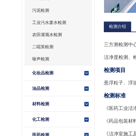
污泥检测
工业污水废水检测
检测介绍
农田灌溉水检测
三方测检测中
二噁英检测
洁净度检测、
噪声检测
检测项目
化妆品检测
悬浮粒子、浮
油品检测
检测标准
材料检测
《医药工业洁净室
化工检测
《药品包装材料生
《洁净室施工及验
医药检测