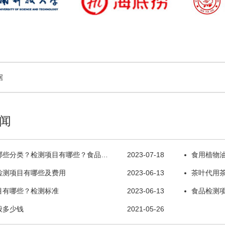
据
闻
哪些分类？检测项目有哪些？食品…
2023-07-18
食用植物
检测项目有哪些及费用
2023-06-13
茶叶代用
目有哪些？检测标准
2023-06-13
食品检测
般多少钱
2021-05-26