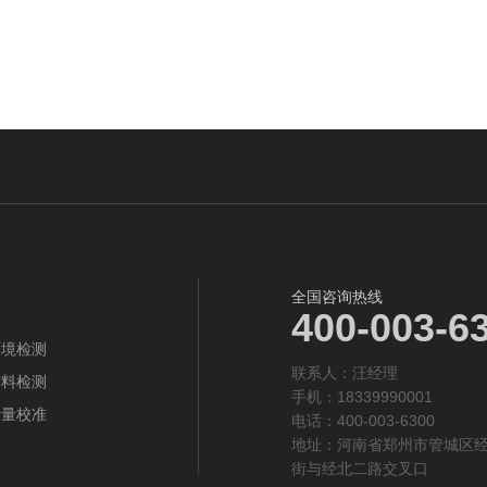
全国咨询热线
400-003-6
环境检测
联系人：‬汪经理
材料检测
手机：18339990001
计量校准
电话：400-003-6300
地址：河南省郑州市管城区
街与经北二路交叉口