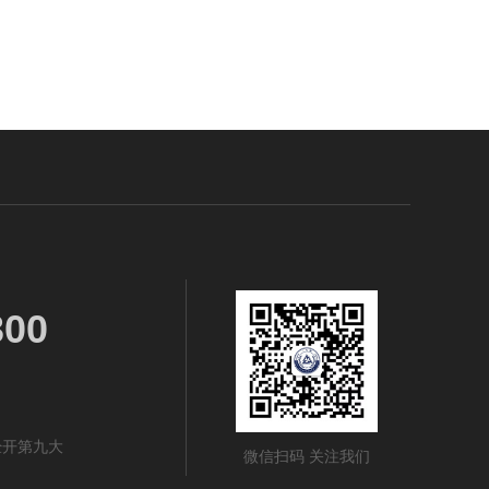
300
经开第九大
微信扫码 关注我们