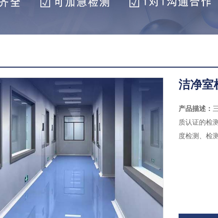
洁净室
产品描述：
质认证的检
度检测、检