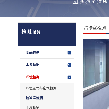
洁净室检测
检测服务
食品检测
水质检测
环境检测
环境空气与废气检测
洁净室检测
土壤检测