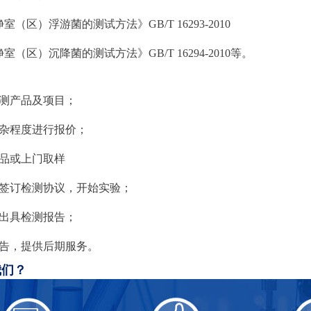
（区）浮游菌的测试方法》GB/T 16293-2010
（区）沉降菌的测试方法》GB/T 16294-2010等。
检测产品及项目；
复杂程度进行报价；
样品或上门取样
，签订检测协议，开始实验；
，出具检测报告；
报告，提供后期服务。
我们？