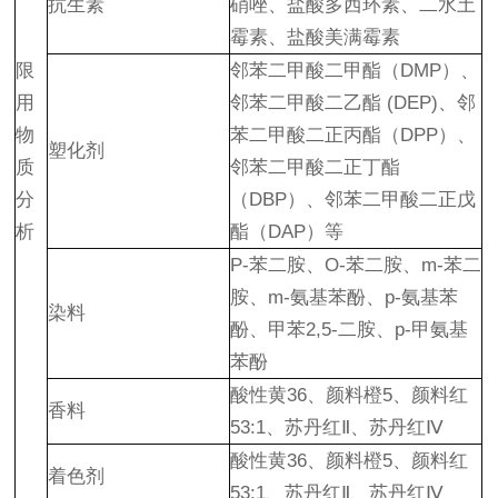
抗生素
硝唑、盐酸多西环素、二水土
霉素、盐酸美满霉素
限
邻苯二甲酸二甲酯（DMP）、
用
邻苯二甲酸二乙酯 (DEP)、邻
物
苯二甲酸二正丙酯（DPP）、
塑化剂
质
邻苯二甲酸二正丁酯
分
（DBP）、邻苯二甲酸二正戊
析
酯（DAP）等
P-苯二胺、O-苯二胺、m-苯二
胺、m-氨基苯酚、p-氨基苯
染料
酚、甲苯2,5-二胺、p-甲氨基
苯酚
酸性黄36、颜料橙5、颜料红
香料
53:1、苏丹红Ⅱ、苏丹红Ⅳ
酸性黄36、颜料橙5、颜料红
着色剂
53:1、苏丹红Ⅱ、苏丹红Ⅳ