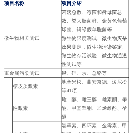
项目名称
项目介绍
菌落总数、霉菌和酵母菌总
数、粪大肠菌群、金黄色葡萄
球菌、铜绿假单胞菌等
微生物相关测试
微生物限度测试、微生物灭杀
效果测定，微生物污染鉴定、
微生物存活试验、微生物通透
性测试等
重金属污染测试
铅、砷、汞、总铬等
地塞米松、曲安奈德、泼尼松
糖皮质激素
等41项
雌二醇、雌三醇、雌素酮、睾
性激素
酮、甲基睾酮、乙烯雌酚、孕
酮
氯霉素、四环素、金霉素、甲