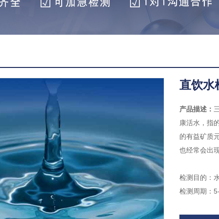
直饮水
产品描述：
康活水，指
的有益矿质
也经常会出
检测目的：水
检测周期：5