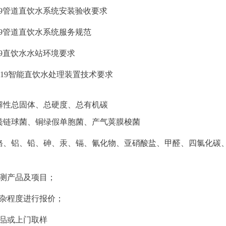
9
管道直饮水系统安装验收要求
9
管道直饮水系统服务规范
9
直饮水水站环境要求
19
智能直饮水处理装置技术要求
解性总固体、总硬度、总有机碳
粪链球菌、铜绿假单胞菌、产气荚膜梭菌
铬、铝、铅、砷、汞、镉、氰化物、亚硝酸盐、甲醛、四氯化碳
检测产品及项目；
复杂程度进行报价；
样品或上门取样