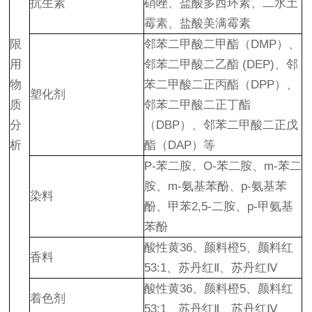
抗生素
硝唑、盐酸多西环素、二水土
霉素、盐酸美满霉素
限
邻苯二甲酸二甲酯（DMP）、
用
邻苯二甲酸二乙酯 (DEP)、邻
物
苯二甲酸二正丙酯（DPP）、
塑化剂
质
邻苯二甲酸二正丁酯
分
（DBP）、邻苯二甲酸二正戊
析
酯（DAP）等
P-苯二胺、O-苯二胺、m-苯二
胺、m-氨基苯酚、p-氨基苯
染料
酚、甲苯2,5-二胺、p-甲氨基
苯酚
酸性黄36、颜料橙5、颜料红
香料
53:1、苏丹红Ⅱ、苏丹红Ⅳ
酸性黄36、颜料橙5、颜料红
着色剂
53:1、苏丹红Ⅱ、苏丹红Ⅳ