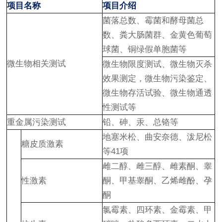
项目名称
项目介绍
菌落总数、霉菌和酵母菌总
数、粪大肠菌群、金黄色葡萄
球菌、铜绿假单胞菌等
微生物相关测试
微生物限度测试、微生物灭杀
效果测定，微生物污染鉴定、
微生物存活试验、微生物通透
性测试等
重金属污染测试
铅、砷、汞、总铬等
地塞米松、曲安奈德、泼尼松
糖皮质激素
等41项
雌二醇、雌三醇、雌素酮、睾
性激素
酮、甲基睾酮、乙烯雌酚、孕
酮
氯霉素、四环素、金霉素、甲