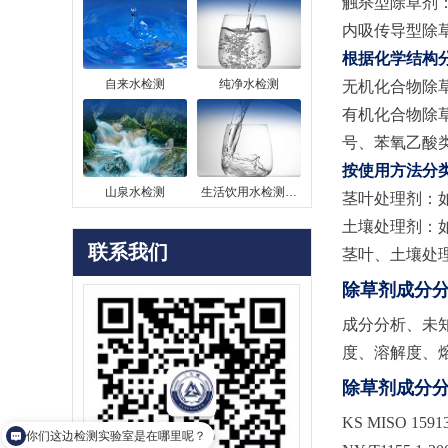
触杀型除草剂
内吸传导型除草
根据化学结构
自来水检测
纯净水检测
无机化合物除
有机化合物除草
号、苯氧乙酸类
按使用方法分
山泉水检测
生活饮用水检测…
茎叶处理剂：
土壤处理剂：
联系我们
茎叶、土壤处理
除草剂成分
成分分析、未
度、溶解度、
除草剂成分分
KS MISO 1
你们这边检测实验室是在哪里呢？