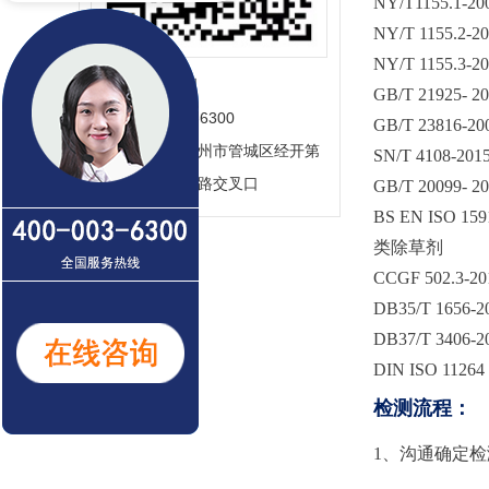
NY/T1155
NY/T 115
NY/T 115
联系人：
‬汪经理
GB/T 2192
电话：
‬400-003-6300
GB/T 238
地址：
‬河南省郑州市管城区经开第
SN/T 41
九大街与经北二路交叉口
GB/T 2009
BS EN IS
类除草剂
CCGF 502.3-
DB35/T 1
DB37/T 
DIN ISO 1
检测流程：
1、沟通确定