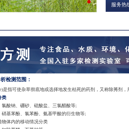
服务热线：
分析检测范围：
bicide)是指可使杂草彻底地或选择地发生枯死的药剂，又称除莠
分类
：氯酸钠、硼砂、砒酸盐、三氯醋酸等;
：硝基苯酚、氯苯酚、氨基甲酸的衍生物等;
植物体内的移动情况分类