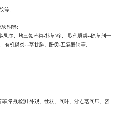
胺等;
酸铜等;
尔、均三氨苯类-扑草)净、 取代脲类--除草剂一
、有机磷类- -草甘膦、酚类-五氯酚钠等;
等;常规检测:外观、性状、气味、沸点蒸气压、密