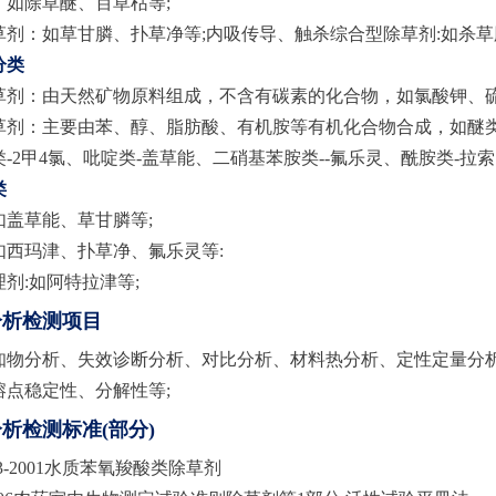
：如除草醚、百草枯等;
剂：如草甘膦、扑草净等;内吸传导、触杀综合型除草剂:如杀草
分类
草剂：由天然矿物原料组成，不含有碳素的化合物，如氯酸钾、硫
剂：主要由苯、醇、脂肪酸、有机胺等有机化合物合成，如醚类-果
-2甲4氯、吡啶类-盖草能、二硝基苯胺类--氟乐灵、酰胺类-拉索
类
如盖草能、草甘膦等;
如西玛津、扑草净、氟乐灵等:
剂:如阿特拉津等;
分析检测项目
知物分析、失效诊断分析、对比分析、材料热分析、定性定量分析
熔点稳定性、分解性等;
析检测标准(部分)
5913-2001水质苯氧羧酸类除草剂