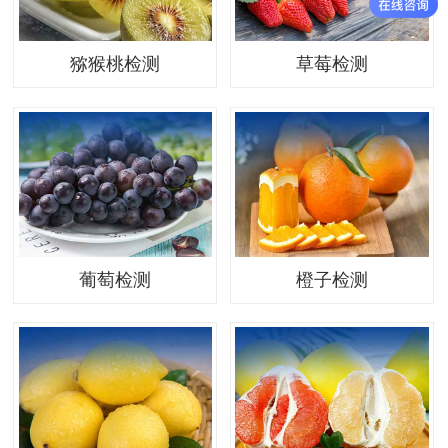
猕猴桃检测
草莓检测
葡萄检测
橙子检测