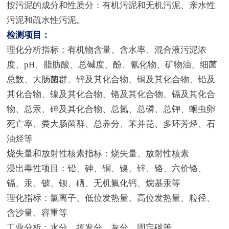
按污泥的成分和性质分：有机污泥和无机污泥、亲水性
污泥和疏水性污泥。
检测项目：
理化分析指标：有机物含量、含水率、混合液污泥浓
度、pH、脂肪酸、总碱度、酚、氰化物、矿物油、细菌
总数、大肠菌群、锌及其化合物、铜及其化合物、铅及
其化合物、镍及其化合物、铬及其化合物、镉及其化合
物、总汞、砷及其化合物、总氮、总磷、总钾、蛔虫卵
死亡率、粪大肠菌群、总养分、苯并芘、多环芳烃、石
油烃等
烧失量和放射性核素指标：烧失量、放射性核素
浸出毒性项目：铅、砷、铜、镍、锌、铬、六价铬、
镉、汞、铍、钡、硒、无机氟化钙、烷基汞等
理化指标：氯离子、低位发热量、高位发热量、粒径、
含沙量、容重等
工业分析：水分，挥发分，灰分，固定碳等